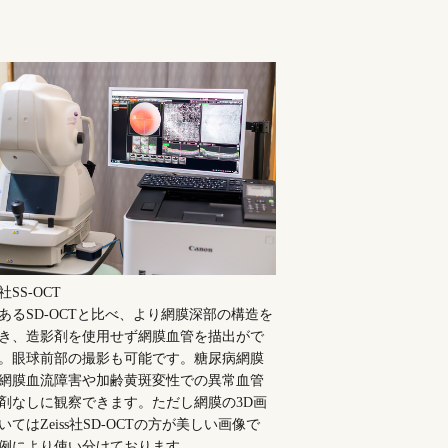
n社SS-OCT
あるSD-OCTと比べ、より網膜深部の構造を
き、造影剤を使用せず網膜血管を描出がで
。眼球前部の撮影も可能です。糖尿病網膜
網膜血流障害や加齢黄斑変性での異常血管
剤なしに観察できます。ただし網膜の3D画
いてはZeiss社SD-OCTの方が美しい画像で
例により使い分けております。