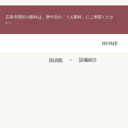
広島市西区の眼科は、庚午北の「うえ眼科」にご来院くださ
い。
HOME
HOME
設備紹介