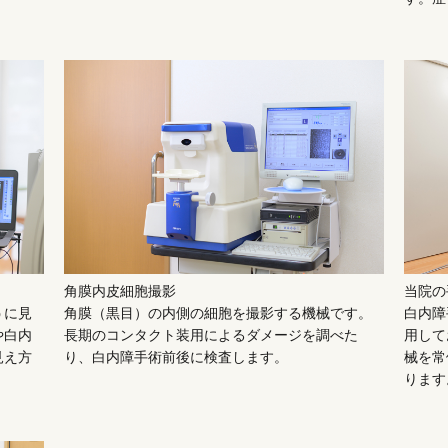
角膜内皮細胞撮影
当院の
うに見
角膜（黒目）の内側の細胞を撮影する機械です。
白内障
や白内
長期のコンタクト装用によるダメージを調べた
用して
見え方
り、白内障手術前後に検査します。
械を常
ります