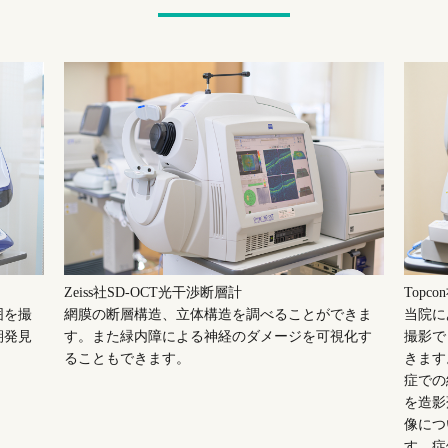
Zeiss社SD-OCT光干渉断層計
Topco
囲を撮
網膜の断層構造、立体構造を調べることができま
当院に
期発見
す。また緑内障による神経のダメージを可視化す
撮影で
ることもできます。
きます
症での
を造影
像につ
す。症