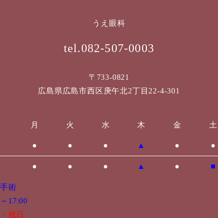
うえ眼科
tel.082-507-0003
〒733-0821
広島県広島市西区庚午北2丁目22-4-301
月
火
水
木
金
土
●
●
●
▲
●
●
●
●
●
▲
●
■
手術
～17:00
・祝日