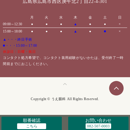
広島県広島市西区庚午北2丁目22-4-301
月
火
水
木
金
土
日
09:00～12:30
●
●
●
▲
●
●
×
15:00～18:00
●
●
●
▲
●
■
×
▲・・・終日手術
■・・・15:00～17:00
休診日：日曜・祝日
コンタクト処方希望で、コンタクト装用経験がないかたは、受付終了一時
間前までにおこしください。
Copyright © うえ眼科 All Rights Reserved.
順番確認
お問い合わせ